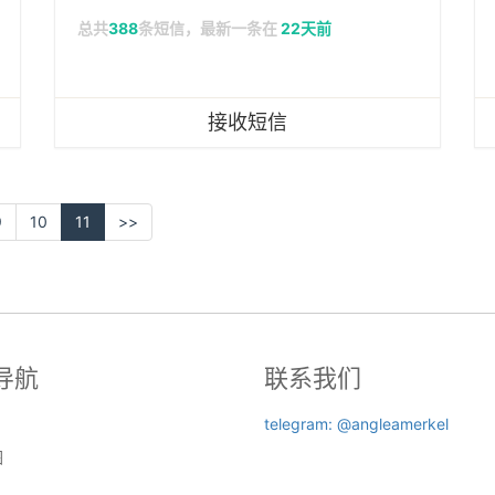
总共
388
条短信，最新一条在
22天前
接收短信
9
10
11
>>
导航
联系我们
telegram: @angleamerkel
图