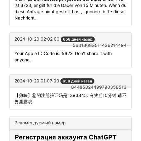
ist 3723, er gilt für die Dauer von 15 Minuten. Wenn du
diese Anfrage nicht gestellt hast, ignoriere bitte diese
Nachricht.
2024-10-20 02:02:00
658 дней назад
56013683511436214494
Your Apple ID Code is: 5622. Don't share it with
anyone.
2024-10-20 01:07:00
658 дней назад
84485024499790358513
【剪映】您的注册验证码是: 393845. 有效期10分钟,请不
要泄露哦~
Рекомендуемый номер
Регистрация аккаунта ChatGPT