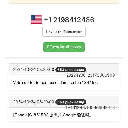
+1 2198412486
Ручное обновление
Случайный номер
2024-10-24 08:20:00
653 дней назад
29224208123173006969
Votre code de connexion Lime est le 134455.
2024-10-24 08:20:00
653 дней назад
19461943789596882678
[Google]G-851593 是您的 Google 验证码。