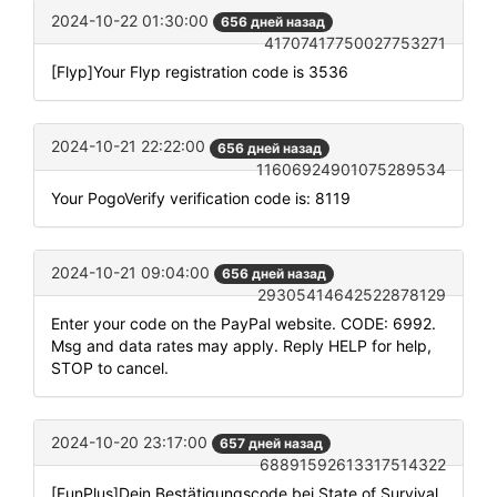
2024-10-22 01:30:00
656 дней назад
41707417750027753271
[Flyp]Your Flyp registration code is 3536
2024-10-21 22:22:00
656 дней назад
11606924901075289534
Your PogoVerify verification code is: 8119
2024-10-21 09:04:00
656 дней назад
29305414642522878129
Enter your code on the PayPal website. CODE: 6992.
Msg and data rates may apply. Reply HELP for help,
STOP to cancel.
2024-10-20 23:17:00
657 дней назад
68891592613317514322
[FunPlus]Dein Bestätigungscode bei State of Survival