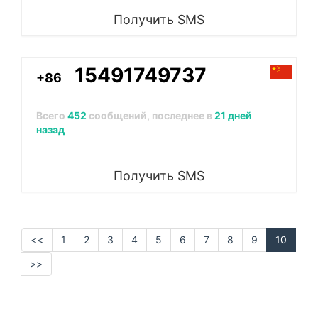
Получить SMS
15491749737
+86
Всего
452
сообщений, последнее в
21 дней
назад
Получить SMS
<<
1
2
3
4
5
6
7
8
9
10
>>