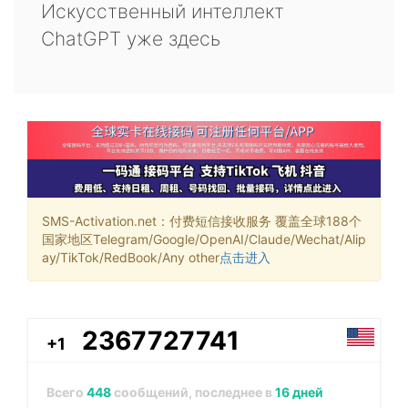
Искусственный интеллект
ChatGPT уже здесь
SMS-Activation.net：付费短信接收服务 覆盖全球188个
国家地区Telegram/Google/OpenAI/Claude/Wechat/Alip
ay/TikTok/RedBook/Any other
点击进入
2367727741
+1
Всего
448
сообщений, последнее в
16 дней