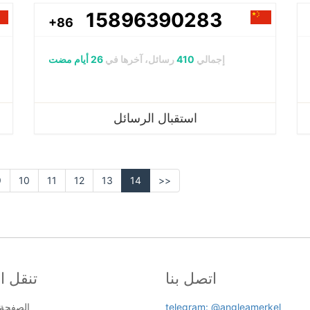
15896390283
+86
إجمالي
410
رسائل، آخرها في
26 أيام مضت
استقبال الرسائل
9
10
11
12
13
14
>>
اتصل بنا
تنقل ا
telegram: @angleamerkel
الصفحة 