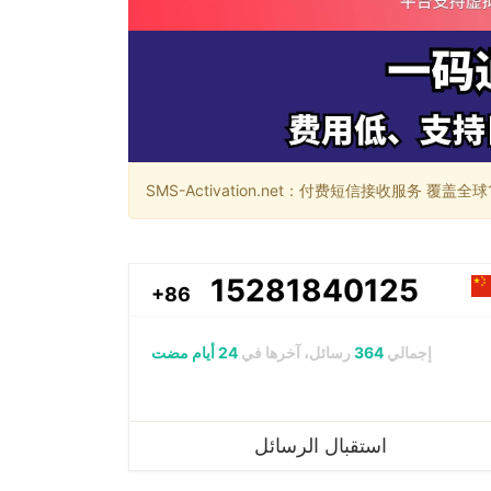
SMS-Activation.net：付费短信接收服务 覆盖全球188个国
15281840125
+86
إجمالي
364
رسائل، آخرها في
24 أيام مضت
استقبال الرسائل