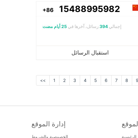
15488995982
+86
إجمالي
394
رسائل، آخرها في
25 أيام مضت
استقبال الرسائل
<<
1
2
3
4
5
6
7
8
لموقع
إدارة الموقع
الرئيسية
الخصوصية والشروط