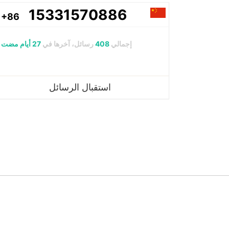
15331570886
+86
إجمالي
408
رسائل، آخرها في
27 أيام مضت
استقبال الرسائل