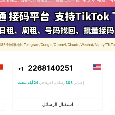
家地区Telegram/Google/OpenAI/Claude/Wechat/Alipay/TikTok/
2268140251
+1
إجمالي
308
رسائل، آخرها في
24 أيام مضت
استقبال الرسائل