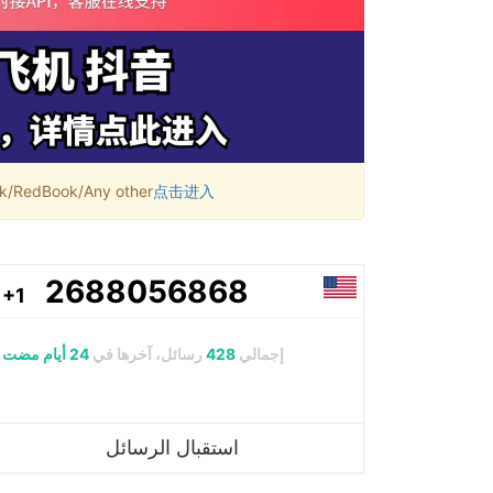
RedBook/Any other
点击进入
2688056868
+1
إجمالي
428
رسائل، آخرها في
24 أيام مضت
استقبال الرسائل