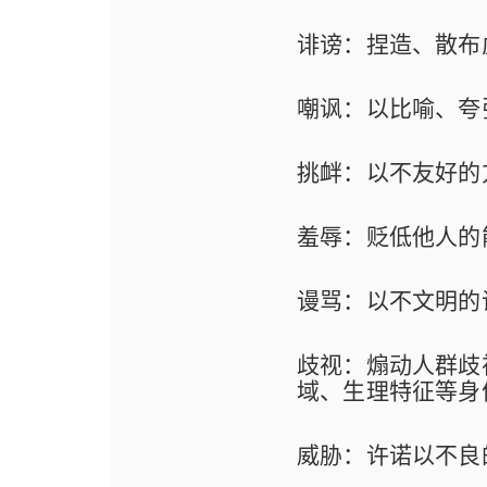
诽谤：捏造、散布
嘲讽：以比喻、夸
挑衅：以不友好的
羞辱：贬低他人的
谩骂：以不文明的
歧视：煽动人群歧
域、生理特征等身
威胁：许诺以不良