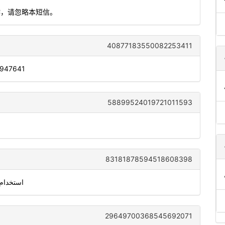
作，请忽略本短信。
40877183550082253411
: 947641
58899524019721011593
83181878594518608398
ام 579007 للتحقق من معرّف متصل سكايب الخاص بك
29649700368545692071