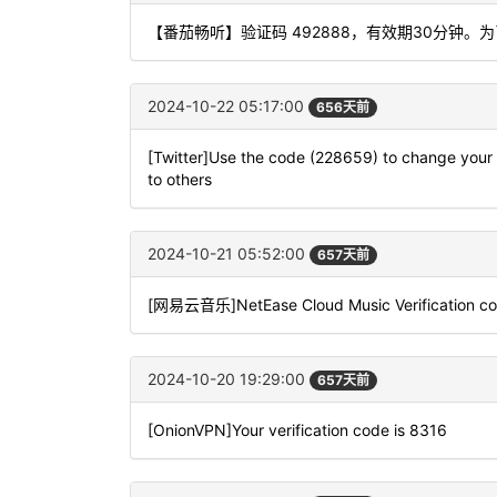
【番茄畅听】验证码 492888，有效期30分钟
2024-10-22 05:17:00
656天前
[Twitter]Use the code (228659) to change your l
to others
2024-10-21 05:52:00
657天前
[网易云音乐]NetEase Cloud Music Verification code
2024-10-20 19:29:00
657天前
[OnionVPN]Your verification code is 8316