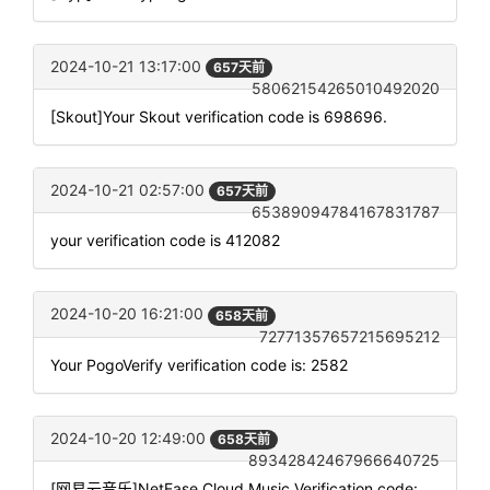
2024-10-21 13:17:00
657天前
58062154265010492020
[Skout]Your Skout verification code is 698696.
2024-10-21 02:57:00
657天前
65389094784167831787
your verification code is 412082
2024-10-20 16:21:00
658天前
72771357657215695212
Your PogoVerify verification code is: 2582
2024-10-20 12:49:00
658天前
89342842467966640725
[网易云音乐]NetEase Cloud Music Verification code: