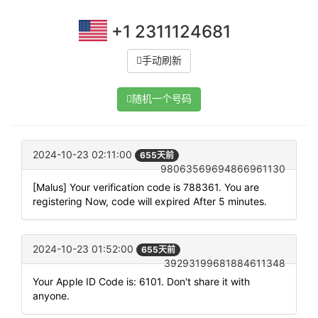
+1 2311124681
手动刷新
随机一个号码
2024-10-23 02:11:00
655天前
98063569694866961130
[Malus] Your verification code is 788361. You are
registering Now, code will expired After 5 minutes.
2024-10-23 01:52:00
655天前
39293199681884611348
Your Apple ID Code is: 6101. Don't share it with
anyone.