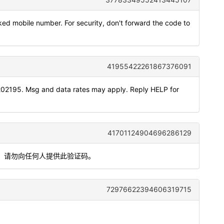
ked mobile number. For security, don't forward the code to
41955422261867376091
202195. Msg and data rates may apply. Reply HELP for
41701124904696286129
全，请勿向任何人提供此验证码。
72976622394606319715