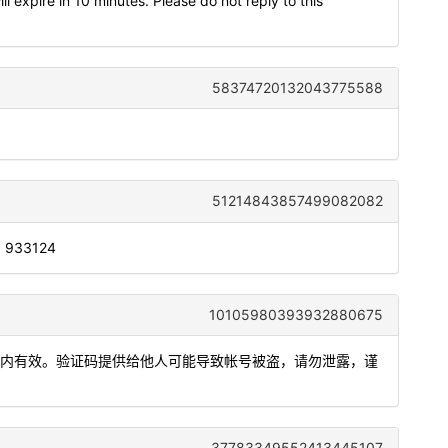
 expire in 10 minutes. Please do not reply to this
58374720132043775588
51214843857499082082
s: 933124
10105980393932880675
分钟内有效。验证码提供给他人可能导致帐号被盗，请勿泄露，谨
37783349552413445107