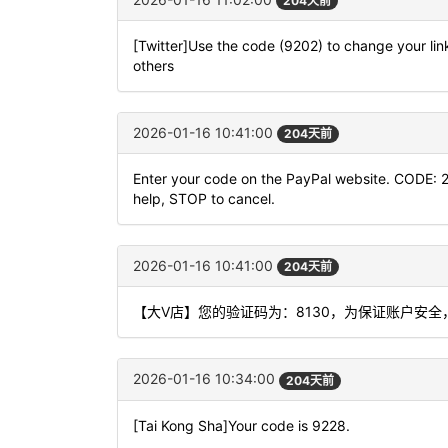
204天前
[Twitter]Use the code (9202) to change your lin
others
2026-01-16 10:41:00
204天前
Enter your code on the PayPal website. CODE: 
help, STOP to cancel.
2026-01-16 10:41:00
204天前
【大V店】您的验证码为：8130，为保证账户安
2026-01-16 10:34:00
204天前
[Tai Kong Sha]Your code is 9228.