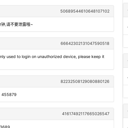
50689544610648107102
分钟,请不要泄露哦~
66642302131047590518
y used to login on unauthorized device, please keep it
82232508129080880126
s: 455879
41617492117665026547
: 3689