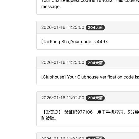
Your ChartRequest code is 164632. This code will
message.
2026-01-16 11:25:00
204天前
[Tai Kong Sha]Your code is 4497.
2026-01-16 11:25:00
204天前
[Clubhouse] Your Clubhouse verification code i
2026-01-16 11:02:00
204天前
【爱美剧】 验证码977106，用于手机登录，5
防被骗。
2026-01-16 11:02:00