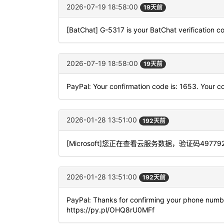
2026-07-19 18:58:00
19天前
[BatChat] G-5317 is your BatChat verification c
2026-07-19 18:58:00
19天前
PayPal: Your confirmation code is: 1653. Your co
2026-01-28 13:51:00
192天前
[Microsoft]您正在查看云服务数据，验证码4
2026-01-28 13:51:00
192天前
PayPal: Thanks for confirming your phone numbe
https://py.pl/OHQ8rU0MFf