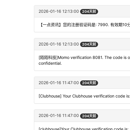
2026-01-16 12:13:00
204天前
【一点资讯】您的注册验证码是: 7990. 有效期10
2026-01-16 12:13:00
204天前
[陌陌科技]Momo verification 8081. The code is onl
confidential.
2026-01-16 11:47:00
204天前
[Clubhouse] Your Clubhouse verification code i
2026-01-16 11:47:00
204天前
[clubhouse]Your Clubhouse verification code is