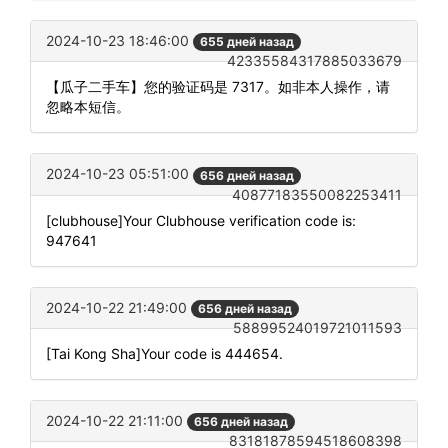
2024-10-23 18:46:00
655 дней назад
42335584317885033679
【瓜子二手车】您的验证码是 7317。如非本人操作，请
忽略本短信。
2024-10-23 05:51:00
656 дней назад
40877183550082253411
[clubhouse]Your Clubhouse verification code is:
947641
2024-10-22 21:49:00
656 дней назад
58899524019721011593
[Tai Kong Sha]Your code is 444654.
2024-10-22 21:11:00
656 дней назад
83181878594518608398