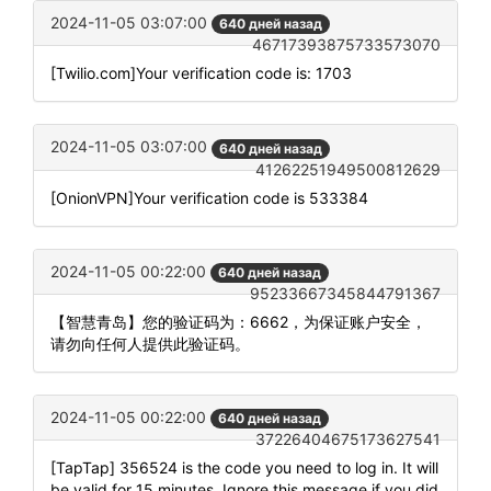
2024-11-05 03:07:00
640 дней назад
46717393875733573070
[Twilio.com]Your verification code is: 1703
2024-11-05 03:07:00
640 дней назад
41262251949500812629
[OnionVPN]Your verification code is 533384
2024-11-05 00:22:00
640 дней назад
95233667345844791367
【智慧青岛】您的验证码为：6662，为保证账户安全，
请勿向任何人提供此验证码。
2024-11-05 00:22:00
640 дней назад
37226404675173627541
[TapTap] 356524 is the code you need to log in. It will
be valid for 15 minutes. Ignore this message if you did