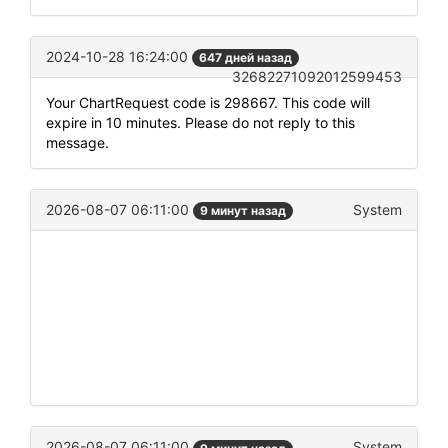
2024-10-28 16:24:00
647 дней назад
32682271092012599453
Your ChartRequest code is 298667. This code will
expire in 10 minutes. Please do not reply to this
message.
2026-08-07 06:11:00
System
9 минут назад
2026-08-07 06:11:00
System