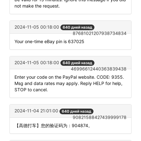
not make the request.
2024-11-05 00:18:00
640 дней назад
87681021207938734834
Your one-time eBay pin is 637025
2024-11-05 00:18:00
640 дней назад
46996612440363839438
Enter your code on the PayPal website. CODE: 9355.
Msg and data rates may apply. Reply HELP for help,
STOP to cancel.
2024-11-04 21:01:00
640 дней назад
90821588427439999178
【高德打车】您的验证码为：904874。