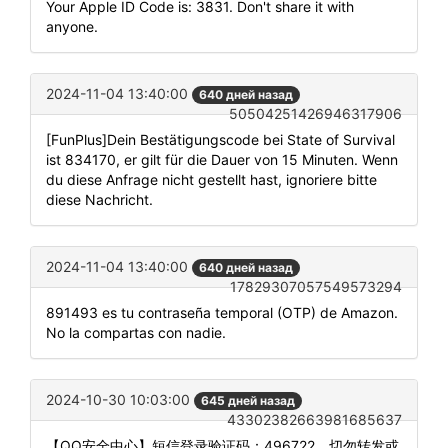
Your Apple ID Code is: 3831. Don't share it with
anyone.
2024-11-04 13:40:00
640 дней назад
50504251426946317906
[FunPlus]Dein Bestätigungscode bei State of Survival
ist 834170, er gilt für die Dauer von 15 Minuten. Wenn
du diese Anfrage nicht gestellt hast, ignoriere bitte
diese Nachricht.
2024-11-04 13:40:00
640 дней назад
17829307057549573294
891493 es tu contraseña temporal (OTP) de Amazon.
No la compartas con nadie.
2024-10-30 10:03:00
645 дней назад
43302382663981685637
【QQ安全中心】短信登录验证码：496722，切勿转发或