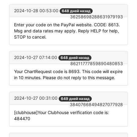
2024-10-28 00:53:00
648 дней назад
36258698288631979193
Enter your code on the PayPal website. CODE: 8613.
Msg and data rates may apply. Reply HELP for help,
STOP to cancel.
2024-10-27 07:14:00
648 дней назад
86211777859890480853
Your ChartRequest code is 8693. This code will expire
in 10 minutes. Please do not reply to this message.
2024-10-27 00:31:00
649 дней назад
38407668494827077928
[clubhouse]Your Clubhouse verification code is:
484470