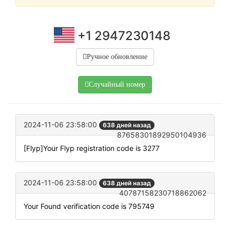
+1 2947230148
Ручное обновление
Случайный номер
2024-11-06 23:58:00
638 дней назад
87658301892950104936
[Flyp]Your Flyp registration code is 3277
2024-11-06 23:58:00
638 дней назад
40787158230718862062
Your Found verification code is 795749