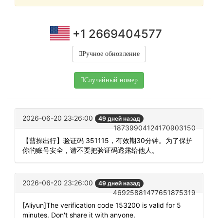
+1 2669404577
Ручное обновление
Случайный номер
2026-06-20 23:26:00
49 дней назад
18739904124170903150
【曹操出行】验证码 351115，有效期30分钟。为了保护
你的账号安全，请不要把验证码透露给他人。
2026-06-20 23:26:00
49 дней назад
46925881477651875319
[Aliyun]The verification code 153200 is valid for 5
minutes. Don't share it with anyone.