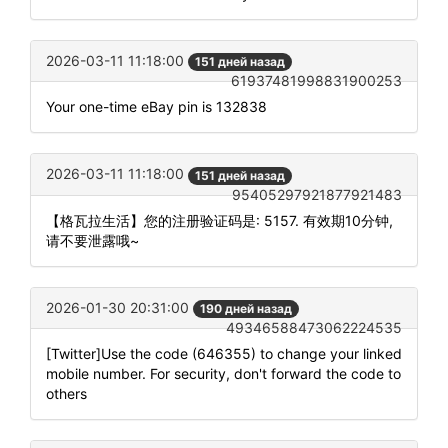
2026-03-11 11:18:00
151 дней назад
61937481998831900253
Your one-time eBay pin is 132838
2026-03-11 11:18:00
151 дней назад
95405297921877921483
【格瓦拉生活】您的注册验证码是: 5157. 有效期10分钟,
请不要泄露哦~
2026-01-30 20:31:00
190 дней назад
49346588473062224535
[Twitter]Use the code (646355) to change your linked
mobile number. For security, don't forward the code to
others