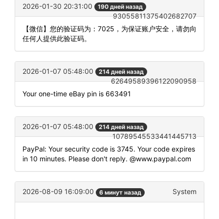
2026-01-30 20:31:00
190 дней назад
93055811375402682707
【微信】您的验证码为：7025，为保证账户安全，请勿向
任何人提供此验证码。
2026-01-07 05:48:00
214 дней назад
62649589396122090958
Your one-time eBay pin is 663491
2026-01-07 05:48:00
214 дней назад
10789545533441445713
PayPal: Your security code is 3745. Your code expires
in 10 minutes. Please don't reply. @www.paypal.com
2026-08-09 16:09:00
System
6 минут назад