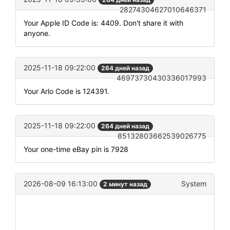
28274304627010646371
Your Apple ID Code is: 4409. Don't share it with
anyone.
2025-11-18 09:22:00
264 дней назад
46973730430336017993
Your Arlo Code is 124391.
2025-11-18 09:22:00
264 дней назад
85132803662539026775
Your one-time eBay pin is 7928
2026-08-09 16:13:00
System
2 минут назад