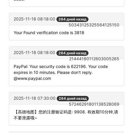
2025-11-18 08:18:00
264 дней назад
50343125325564125150
Your Found verification code is 3818
2025-11-18 08:18:00
264 дней назад
21444180112603005265
PayPal: Your security code is 622196. Your code
expires in 10 minutes. Please don't reply.
@www.paypal.com
2025-11-18 07:30:00
264 дней назад
57246291801138528069
【高德地图】您的注册验证码是: 9908. 有效期10分钟,请
不要泄露哦~