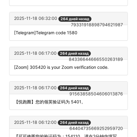
2025-11-18 06:32:00
264 дней назад
79331918898794621987
[Telegram]Telegram code 1580
2025-11-18 06:17:00
264 дней назад
84336644666550263189
[Zoom] 305420 is your Zoom verification code.
2025-11-18 06:17:00
264 дней назад
91563858504606013876
【悦跑圈】您的领英验证码为 5401。
2025-11-18 06:12:00
264 дней назад
64404735669252959720
【可可修图您的验证码为：154110，请在2分钟内填写。