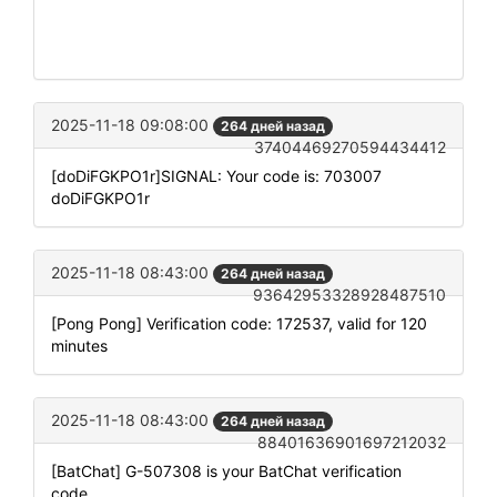
2025-11-18 09:08:00
264 дней назад
37404469270594434412
[doDiFGKPO1r]SIGNAL: Your code is: 703007
doDiFGKPO1r
2025-11-18 08:43:00
264 дней назад
93642953328928487510
[Pong Pong] Verification code: 172537, valid for 120
minutes
2025-11-18 08:43:00
264 дней назад
88401636901697212032
[BatChat] G-507308 is your BatChat verification
code.