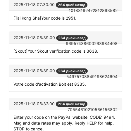
2025-11-18 07:30:00
264 дней назад
10183192472812893582
[Tai Kong Sha]Your code is 2951.
2025-11-18 06:39:00
264 дней назад
96957438600263984408
[Skout]Your Skout verification code is 3638.
2025-11-18 06:39:00
264 дней назад
54975708849198624604
Votre code d'activation Bolt est 8335.
2025-11-18 06:32:00
264 дней назад
70554610210566156802
Enter your code on the PayPal website. CODE: 9494.
Msg and data rates may apply. Reply HELP for help,
STOP to cancel.