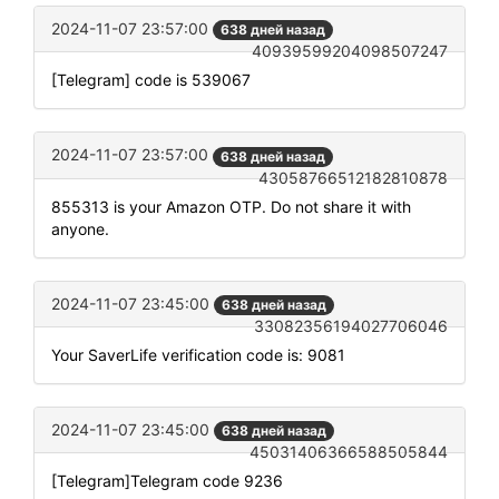
2024-11-07 23:57:00
638 дней назад
40939599204098507247
[Telegram] code is 539067
2024-11-07 23:57:00
638 дней назад
43058766512182810878
855313 is your Amazon OTP. Do not share it with
anyone.
2024-11-07 23:45:00
638 дней назад
33082356194027706046
Your SaverLife verification code is: 9081
2024-11-07 23:45:00
638 дней назад
45031406366588505844
[Telegram]Telegram code 9236