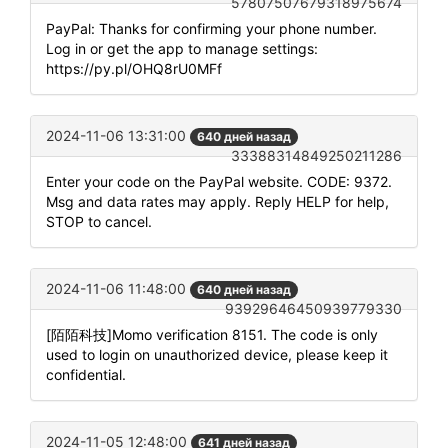
57807507679318975674
PayPal: Thanks for confirming your phone number.
Log in or get the app to manage settings:
https://py.pl/OHQ8rU0MFf
2024-11-06 13:31:00
640 дней назад
33388314849250211286
Enter your code on the PayPal website. CODE: 9372.
Msg and data rates may apply. Reply HELP for help,
STOP to cancel.
2024-11-06 11:48:00
640 дней назад
93929646450939779330
[陌陌科技]Momo verification 8151. The code is only
used to login on unauthorized device, please keep it
confidential.
2024-11-05 12:48:00
641 дней назад