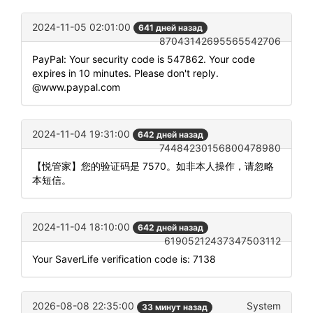
2024-11-05 02:01:00
641 дней назад
87043142695565542706
PayPal: Your security code is 547862. Your code
expires in 10 minutes. Please don't reply.
@www.paypal.com
2024-11-04 19:31:00
642 дней назад
74484230156800478980
【悦管家】您的验证码是 7570。如非本人操作，请忽略
本短信。
2024-11-04 18:10:00
642 дней назад
61905212437347503112
Your SaverLife verification code is: 7138
2026-08-08 22:35:00
System
33 минут назад