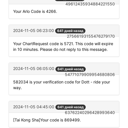
49612435934884221550
Your Arlo Code is 4266.
2024-11-05 06:23:00
641 дней назад
27566193155476279170
Your ChartRequest code is 5721. This code will expire
in 10 minutes. Please do not reply to this message.
2024-11-05 06:05:00
641 дней назад
54771079909954680806
582034 is your verification code for Dott - ride your
way.
2024-11-05 04:45:00
641 дней назад
63762240296428993640
[Tai Kong Sha]Your code is 869499.