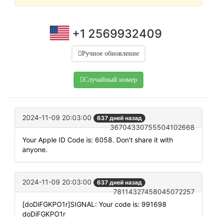
+1 2569932409
Ручное обновление
Случайный номер
2024-11-09 20:03:00
637 дней назад
36704330755504102668
Your Apple ID Code is: 6058. Don't share it with
anyone.
2024-11-09 20:03:00
637 дней назад
78114327458045072257
[doDiFGKPO1r]SIGNAL: Your code is: 991698
doDiFGKPO1r