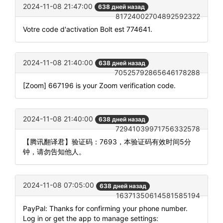
2024-11-08 21:47:00
638 дней назад
81724002704892592322
Votre code d'activation Bolt est 774641.
2024-11-08 21:40:00
638 дней назад
70525792865646178288
[Zoom] 667196 is your Zoom verification code.
2024-11-08 21:40:00
638 дней назад
72941039971756332578
【腾讯翻译君】验证码：7693，本验证码有效时间5分
钟，请勿告知他人。
2024-11-08 07:05:00
638 дней назад
16371350614581585194
PayPal: Thanks for confirming your phone number.
Log in or get the app to manage settings: