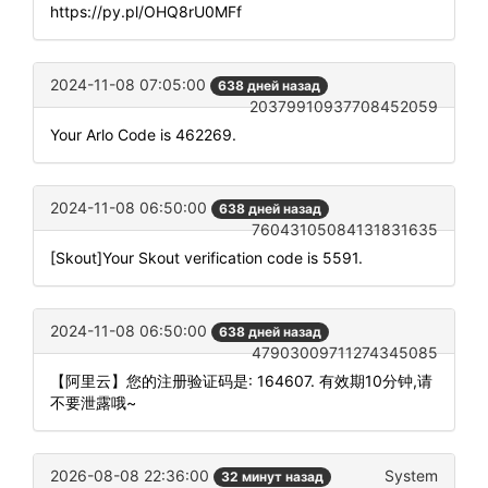
https://py.pl/OHQ8rU0MFf
2024-11-08 07:05:00
638 дней назад
20379910937708452059
Your Arlo Code is 462269.
2024-11-08 06:50:00
638 дней назад
76043105084131831635
[Skout]Your Skout verification code is 5591.
2024-11-08 06:50:00
638 дней назад
47903009711274345085
【阿里云】您的注册验证码是: 164607. 有效期10分钟,请
不要泄露哦~
2026-08-08 22:36:00
System
32 минут назад