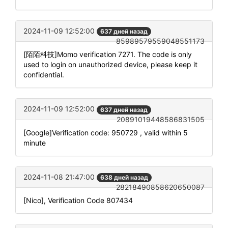
2024-11-09 12:52:00
637 дней назад
85989579559048551173
[陌陌科技]Momo verification 7271. The code is only
used to login on unauthorized device, please keep it
confidential.
2024-11-09 12:52:00
637 дней назад
20891019448586831505
[Google]Verification code: 950729 , valid within 5
minute
2024-11-08 21:47:00
638 дней назад
28218490858620650087
[Nico], Verification Code 807434