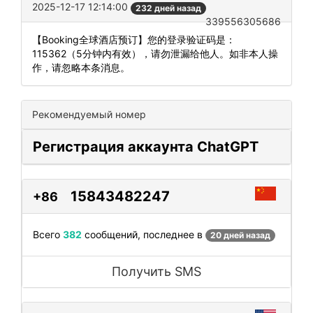
2025-12-17 12:14:00
232 дней назад
339556305686
【Booking全球酒店预订】您的登录验证码是：
115362（5分钟内有效），请勿泄漏给他人。如非本人操
作，请忽略本条消息。
Рекомендуемый номер
Регистрация аккаунта ChatGPT
15843482247
+86
Всего
382
сообщений, последнее в
20 дней назад
Получить SMS