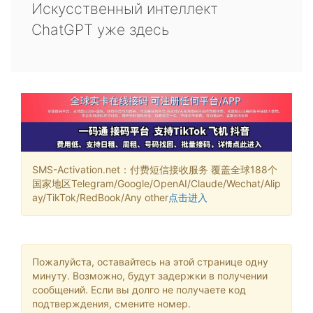
Искусственный интеллект
ChatGPT уже здесь
SMS-Activation.net：付费短信接收服务 覆盖全球188个
国家地区Telegram/Google/OpenAI/Claude/Wechat/Alip
ay/TikTok/RedBook/Any other
点击进入
Пожалуйста, оставайтесь на этой странице одну
минуту. Возможно, будут задержки в получении
сообщений. Если вы долго не получаете код
подтверждения, смените номер.