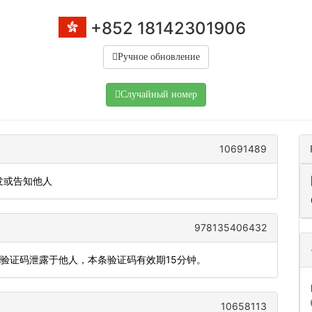
+852 18142301906
Ручное обновление
Случайный номер
10691489
发或告知他人
978135406432
将验证码泄露于他人，本条验证码有效期15分钟。
10658113