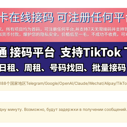
家地区Telegram/Google/OpenAI/Claude/Wechat/Alipay/TikTok/
одну минуту. Возможно, будут задержки в получении сообщений.