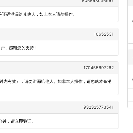
506553036967
把验证码泄漏给其他人，如非本人请勿操作。
10652531
用户，感谢您的支持！
170455697262
5分钟内有效），请勿泄漏给他人。如非本人操作，请忽略本条消
932325773541
5分钟，请立即验证。