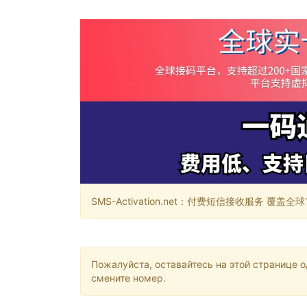
SMS-Activation.net：付费短信接收服务 覆盖全球188个国
Пожалуйста, оставайтесь на этой странице 
смените номер.