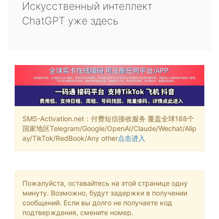
Искусственный интеллект
ChatGPT уже здесь
SMS-Activation.net：付费短信接收服务 覆盖全球188个
国家地区Telegram/Google/OpenAI/Claude/Wechat/Alip
ay/TikTok/RedBook/Any other
点击进入
Пожалуйста, оставайтесь на этой странице одну
минуту. Возможно, будут задержки в получении
сообщений. Если вы долго не получаете код
подтверждения, смените номер.