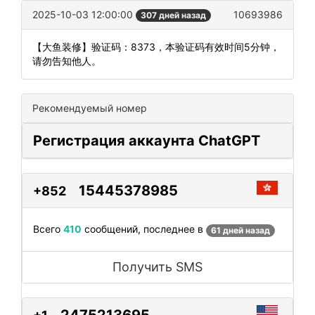
2025-10-03 12:00:00
10693986
307 дней назад
【大鱼装修】验证码：8373，本验证码有效时间5分钟，
请勿告知他人。
Рекомендуемый номер
Регистрация аккаунта ChatGPT
15445378985
+852
Всего
410
сообщений, последнее в
61 дней назад
Получить SMS
2475213695