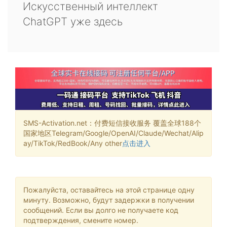
Искусственный интеллект
ChatGPT уже здесь
SMS-Activation.net：付费短信接收服务 覆盖全球188个
国家地区Telegram/Google/OpenAI/Claude/Wechat/Alip
ay/TikTok/RedBook/Any other
点击进入
Пожалуйста, оставайтесь на этой странице одну
минуту. Возможно, будут задержки в получении
сообщений. Если вы долго не получаете код
подтверждения, смените номер.