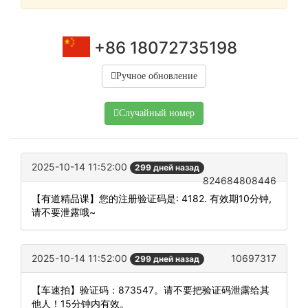
+86 18072735198
Ручное обновление
Случайный номер
2025-10-14 11:52:00
299 дней назад
824684808446
【有道精品课】您的注册验证码是: 4182. 有效期10分钟,
请不要泄露哦~
2025-10-14 11:52:00
10697317
299 дней назад
【车速拍】验证码：873547。请不要把验证码泄露给其
他人！15分钟内有效。