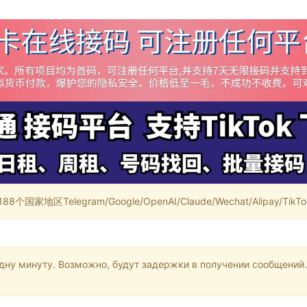
家地区Telegram/Google/OpenAI/Claude/Wechat/Alipay/TikTok/
одну минуту. Возможно, будут задержки в получении сообщений.