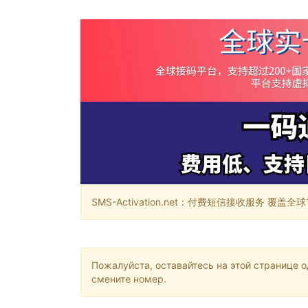
SMS-Activation.net：付费短信接收服务 覆盖全球188个国
Пожалуйста, оставайтесь на этой странице 
смените номер.