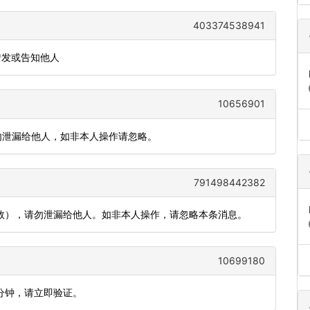
403374538941
转发或告知他人
10656901
钟，勿泄漏给他人，如非本人操作请忽略。
791498442382
有效），请勿泄漏给他人。如非本人操作，请忽略本条消息。
10699180
5分钟，请立即验证。