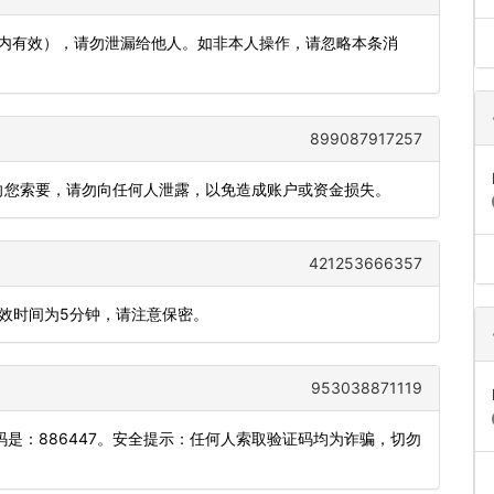
分钟内有效），请勿泄漏给他人。如非本人操作，请忽略本条消
899087917257
会向您索要，请勿向任何人泄露，以免造成账户或资金损失。
421253666357
有效时间为5分钟，请注意保密。
953038871119
是：886447。安全提示：任何人索取验证码均为诈骗，切勿