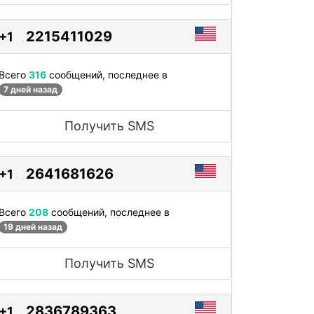
2215411029
+1
Всего
316
сообщений, последнее в
7 дней назад
Получить SMS
2641681626
+1
Всего
208
сообщений, последнее в
19 дней назад
Получить SMS
2836789363
+1