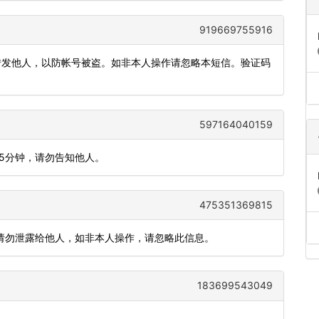
919669755916
或转发他人，以防帐号被盗。如非本人操作请忽略本短信。验证码
597164040159
间5分钟，请勿告知他人。
475351369815
)，请勿泄露给他人，如非本人操作，请忽略此信息。
183699543049
）。