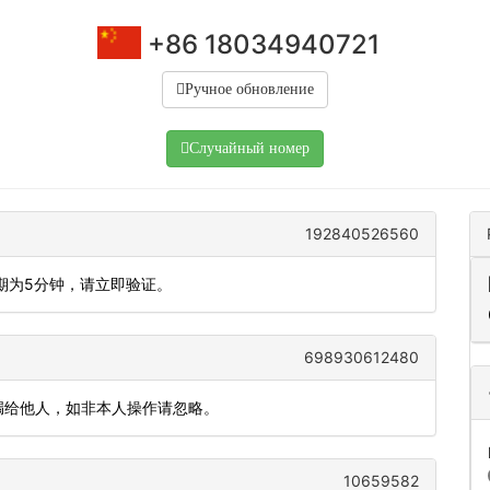
+86 18034940721
Ручное обновление
Случайный номер
192840526560
效期为5分钟，请立即验证。
698930612480
勿泄漏给他人，如非本人操作请忽略。
10659582