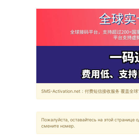
SMS-Activation.net：付费短信接收服务 覆盖全球188个国
Пожалуйста, оставайтесь на этой странице 
смените номер.