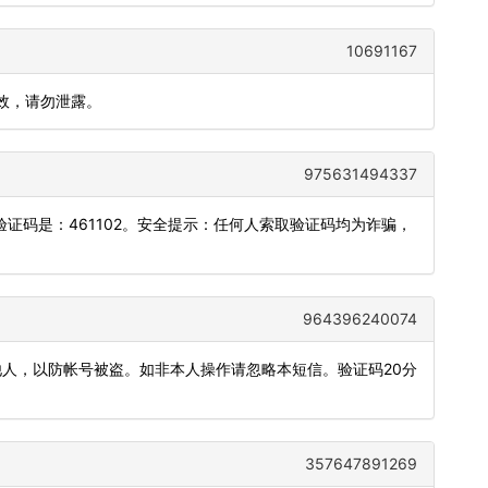
10691167
有效，请勿泄露。
975631494337
证码是：461102。安全提示：任何人索取验证码均为诈骗，
964396240074
发他人，以防帐号被盗。如非本人操作请忽略本短信。验证码20分
357647891269