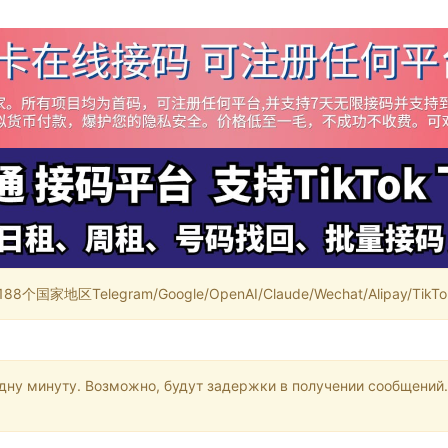
家地区Telegram/Google/OpenAI/Claude/Wechat/Alipay/TikTok/
одну минуту. Возможно, будут задержки в получении сообщений.