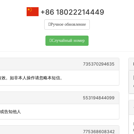
+86 18022214449
Ручное обновление
Случайный номер
735370294635
内有效。如非本人操作请忽略本短信。
553194844099
发或告知他人
775368608342