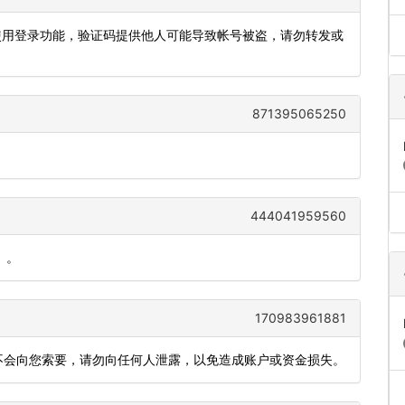
在使用登录功能，验证码提供他人可能导致帐号被盗，请勿转发或
871395065250
444041959560
）。
170983961881
员不会向您索要，请勿向任何人泄露，以免造成账户或资金损失。