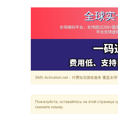
SMS-Activation.net：付费短信接收服务 覆盖全球188个国
Пожалуйста, оставайтесь на этой странице 
смените номер.