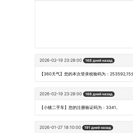
2026-02-19 23:28:00
168 дней назад
【360天气】您的本次登录校验码为：253592,1
2026-02-19 23:28:00
168 дней назад
【小猪二手车】您的注册验证码为：3341。
2026-01-27 18:10:00
191 дней назад