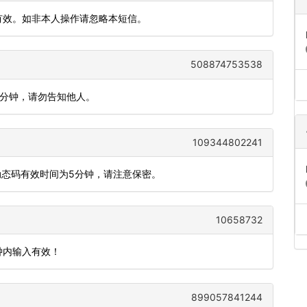
内有效。如非本人操作请忽略本短信。
508874753538
5分钟，请勿告知他人。
109344802241
动态码有效时间为5分钟，请注意保密。
10658732
分钟内输入有效！
899057841244