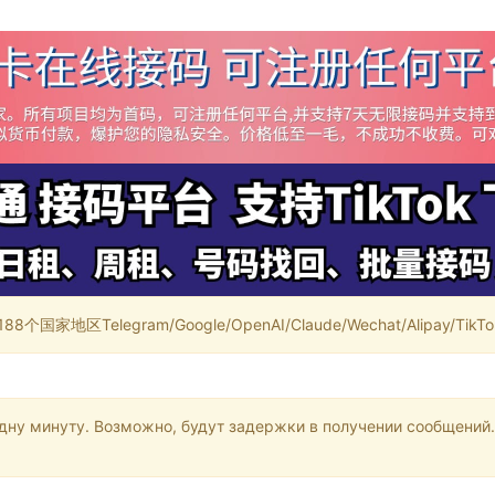
家地区Telegram/Google/OpenAI/Claude/Wechat/Alipay/TikTok/
одну минуту. Возможно, будут задержки в получении сообщений.