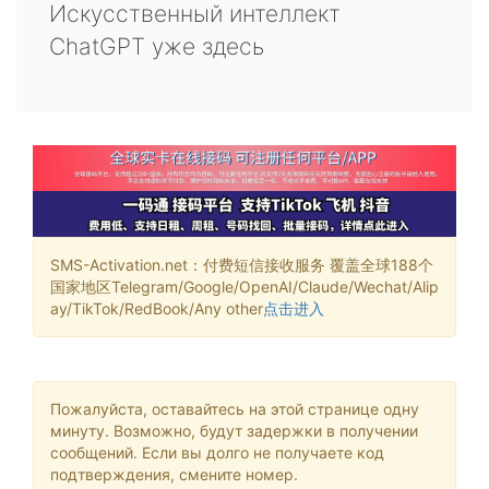
Искусственный интеллект
ChatGPT уже здесь
SMS-Activation.net：付费短信接收服务 覆盖全球188个
国家地区Telegram/Google/OpenAI/Claude/Wechat/Alip
ay/TikTok/RedBook/Any other
点击进入
Пожалуйста, оставайтесь на этой странице одну
минуту. Возможно, будут задержки в получении
сообщений. Если вы долго не получаете код
подтверждения, смените номер.