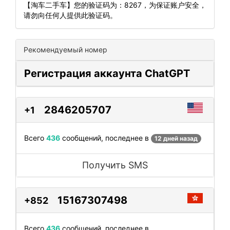
【淘车二手车】您的验证码为：8267，为保证账户安全，
请勿向任何人提供此验证码。
Рекомендуемый номер
Регистрация аккаунта ChatGPT
2846205707
+1
Всего
436
сообщений, последнее в
12 дней назад
Получить SMS
15167307498
+852
Всего
436
сообщений, последнее в