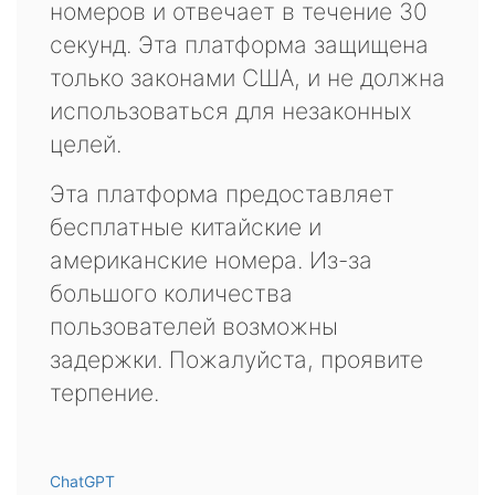
номеров и отвечает в течение 30
секунд. Эта платформа защищена
только законами США, и не должна
использоваться для незаконных
целей.
Эта платформа предоставляет
бесплатные китайские и
американские номера. Из-за
большого количества
пользователей возможны
задержки. Пожалуйста, проявите
терпение.
ChatGPT