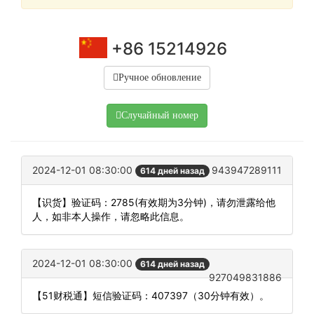
+86 15214926
Ручное обновление
Случайный номер
2024-12-01 08:30:00
943947289111
614 дней назад
【识货】验证码：2785(有效期为3分钟)，请勿泄露给他
人，如非本人操作，请忽略此信息。
2024-12-01 08:30:00
614 дней назад
927049831886
【51财税通】短信验证码：407397（30分钟有效）。