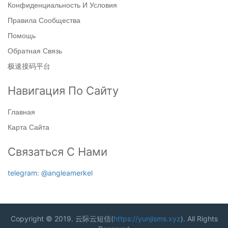
Конфиденциальность И Условия
Правила Сообщества
Помощь
Обратная Связь
极速接码平台
Навигация По Сайту
Главная
Карта Сайта
Связаться С Нами
telegram: @angleamerkel
Copyright © 2019. 云际云短信(
https://yunjisms.xyz
). All Rights