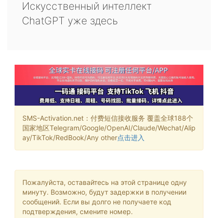
Искусственный интеллект
ChatGPT уже здесь
SMS-Activation.net：付费短信接收服务 覆盖全球188个
国家地区Telegram/Google/OpenAI/Claude/Wechat/Alip
ay/TikTok/RedBook/Any other
点击进入
Пожалуйста, оставайтесь на этой странице одну
минуту. Возможно, будут задержки в получении
сообщений. Если вы долго не получаете код
подтверждения, смените номер.