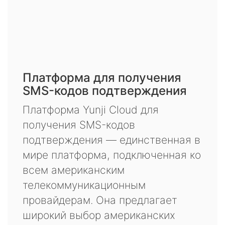
Платформа для получения
SMS-кодов подтверждения
Платформа Yunji Cloud для
получения SMS-кодов
подтверждения — единственная в
мире платформа, подключенная ко
всем американским
телекоммуникационным
провайдерам. Она предлагает
широкий выбор американских