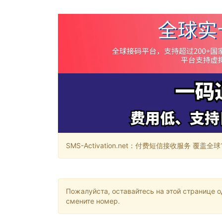
SMS-Activation.net：付费短信接收服务 覆盖全球188个国
Пожалуйста, оставайтесь на этой странице 
смените номер.