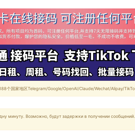
家地区Telegram/Google/OpenAI/Claude/Wechat/Alipay/TikTok/
одну минуту. Возможно, будут задержки в получении сообщений.