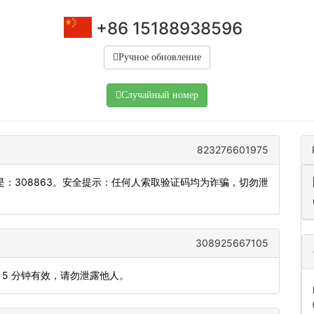
+86 15188938596
Ручное обновление
Случайный номер
823276601975
：308863。安全提示：任何人索取验证码均为诈骗，切勿泄
308925667105
码 5 分钟有效，请勿泄露他人。