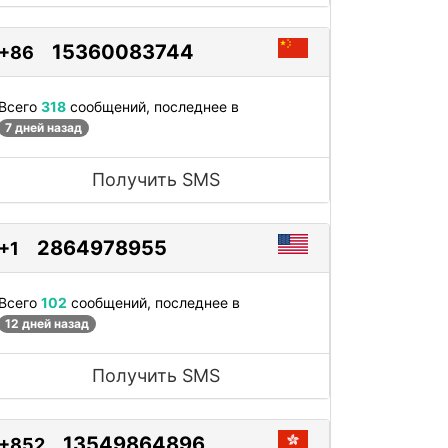
15360083744
+86
Всего
318
сообщений, последнее в
7 дней назад
Получить SMS
2864978955
+1
Всего
102
сообщений, последнее в
12 дней назад
Получить SMS
13549864896
+852