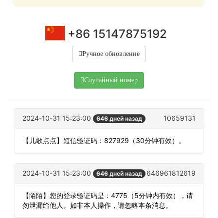
+86 15147875192
Ручное обновление
Случайный номер
2024-10-31 15:23:00
10659131
646 дней назад
【儿歌点点】短信验证码：827929（30分钟有效）。
2024-10-31 15:23:00
646961812619
646 дней назад
【陌陌】您的登录验证码是：4775（5分钟内有效），请
勿泄漏给他人。如非本人操作，请忽略本条消息。