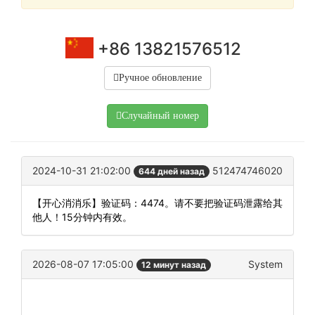
+86 13821576512
Ручное обновление
Случайный номер
2024-10-31 21:02:00
512474746020
644 дней назад
【开心消消乐】验证码：4474。请不要把验证码泄露给其
他人！15分钟内有效。
2026-08-07 17:05:00
System
12 минут назад