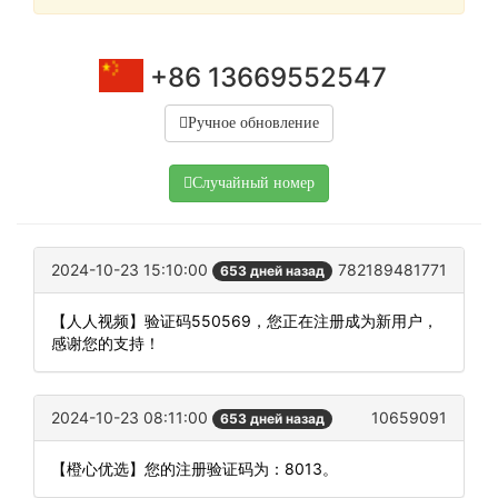
+86 13669552547
Ручное обновление
Случайный номер
2024-10-23 15:10:00
782189481771
653 дней назад
【人人视频】验证码550569，您正在注册成为新用户，
感谢您的支持！
2024-10-23 08:11:00
10659091
653 дней назад
【橙心优选】您的注册验证码为：8013。