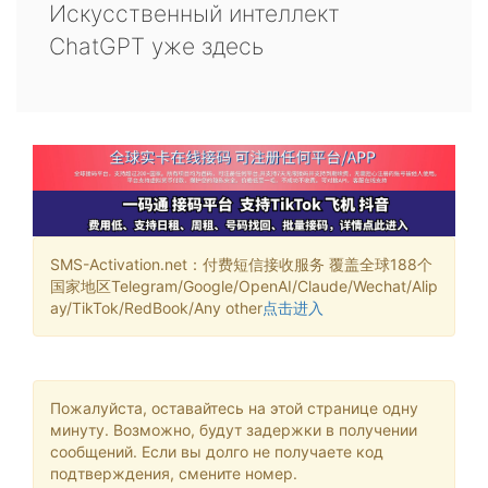
Искусственный интеллект
ChatGPT уже здесь
SMS-Activation.net：付费短信接收服务 覆盖全球188个
国家地区Telegram/Google/OpenAI/Claude/Wechat/Alip
ay/TikTok/RedBook/Any other
点击进入
Пожалуйста, оставайтесь на этой странице одну
минуту. Возможно, будут задержки в получении
сообщений. Если вы долго не получаете код
подтверждения, смените номер.