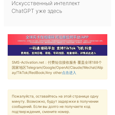
Искусственный интеллект
ChatGPT уже здесь
SMS-Activation.net：付费短信接收服务 覆盖全球188个
国家地区Telegram/Google/OpenAI/Claude/Wechat/Alip
ay/TikTok/RedBook/Any other
点击进入
Пожалуйста, оставайтесь на этой странице одну
минуту. Возможно, будут задержки в получении
сообщений. Если вы долго не получаете код
подтверждения, смените номер.