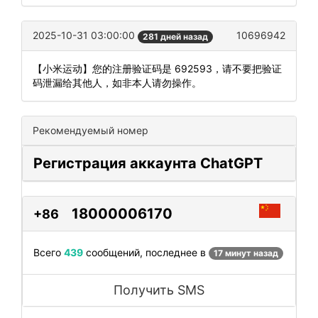
2025-10-31 03:00:00
10696942
281 дней назад
【小米运动】您的注册验证码是 692593，请不要把验证
码泄漏给其他人，如非本人请勿操作。
Рекомендуемый номер
Регистрация аккаунта ChatGPT
18000006170
+86
Всего
439
сообщений, последнее в
17 минут назад
Получить SMS