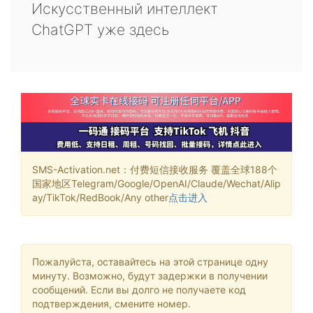
Искусственный интеллект
ChatGPT уже здесь
SMS-Activation.net：付费短信接收服务 覆盖全球188个
国家地区Telegram/Google/OpenAI/Claude/Wechat/Alip
ay/TikTok/RedBook/Any other
点击进入
Пожалуйста, оставайтесь на этой странице одну
минуту. Возможно, будут задержки в получении
сообщений. Если вы долго не получаете код
подтверждения, смените номер.