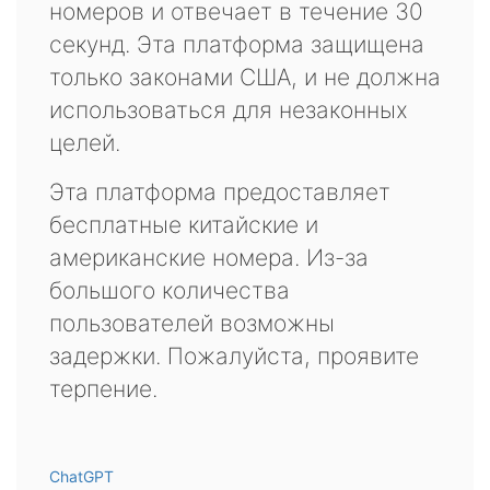
номеров и отвечает в течение 30
секунд. Эта платформа защищена
только законами США, и не должна
использоваться для незаконных
целей.
Эта платформа предоставляет
бесплатные китайские и
американские номера. Из-за
большого количества
пользователей возможны
задержки. Пожалуйста, проявите
терпение.
ChatGPT