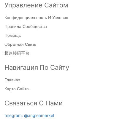
Управление Сайтом
Конфиденциальность И Условия
Правила Сообщества
Помощь
Обратная Связь
极速接码平台
Навигация По Сайту
Главная
Карта Сайта
Связаться С Нами
telegram: @angleamerkel