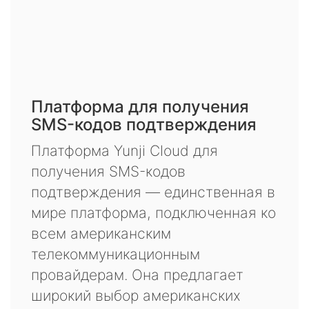
Платформа для получения
SMS-кодов подтверждения
Платформа Yunji Cloud для
получения SMS-кодов
подтверждения — единственная в
мире платформа, подключенная ко
всем американским
телекоммуникационным
провайдерам. Она предлагает
широкий выбор американских