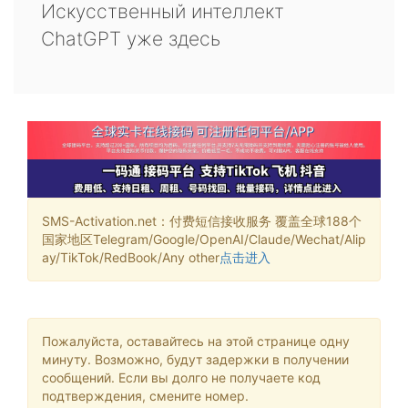
Искусственный интеллект
ChatGPT уже здесь
SMS-Activation.net：付费短信接收服务 覆盖全球188个
国家地区Telegram/Google/OpenAI/Claude/Wechat/Alip
ay/TikTok/RedBook/Any other
点击进入
Пожалуйста, оставайтесь на этой странице одну
минуту. Возможно, будут задержки в получении
сообщений. Если вы долго не получаете код
подтверждения, смените номер.