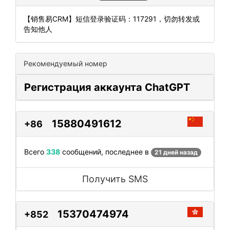
【销售易CRM】短信登录验证码：117291，切勿转发或
告知他人
Рекомендуемый номер
Регистрация аккаунта ChatGPT
15880491612
+86
Всего
338
сообщений, последнее в
21 дней назад
Получить SMS
15370474974
+852