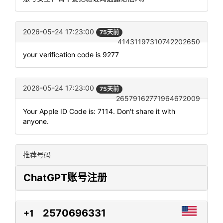
2026-05-24 17:23:00
75天前
41431197310742202650
your verification code is 9277
2026-05-24 17:23:00
75天前
26579162771964672009
Your Apple ID Code is: 7114. Don't share it with
anyone.
推荐号码
ChatGPT账号注册
2570696331
+1