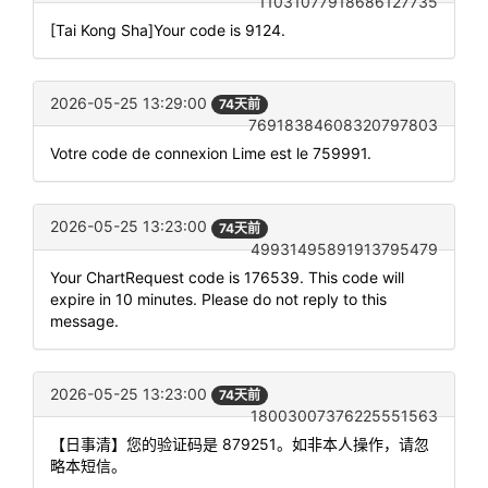
11031077918686127735
[Tai Kong Sha]Your code is 9124.
2026-05-25 13:29:00
74天前
76918384608320797803
Votre code de connexion Lime est le 759991.
2026-05-25 13:23:00
74天前
49931495891913795479
Your ChartRequest code is 176539. This code will
expire in 10 minutes. Please do not reply to this
message.
2026-05-25 13:23:00
74天前
18003007376225551563
【日事清】您的验证码是 879251。如非本人操作，请忽
略本短信。