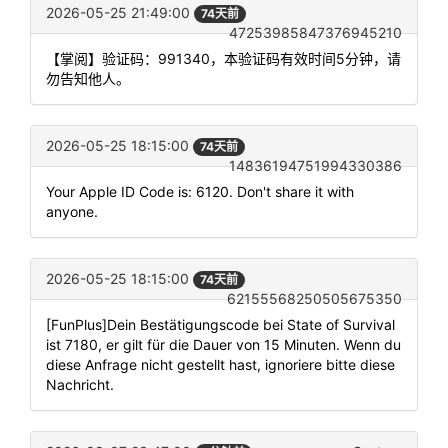
2026-05-25 21:49:00
74天前
47253985847376945210
【掌阅】验证码：991340，本验证码有效时间5分钟，请
勿告知他人。
2026-05-25 18:15:00
74天前
14836194751994330386
Your Apple ID Code is: 6120. Don't share it with
anyone.
2026-05-25 18:15:00
74天前
62155568250505675350
[FunPlus]Dein Bestätigungscode bei State of Survival
ist 7180, er gilt für die Dauer von 15 Minuten. Wenn du
diese Anfrage nicht gestellt hast, ignoriere bitte diese
Nachricht.