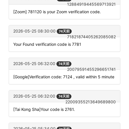
12884919445569713921
[Zoom] 781120 is your Zoom verification code.
2026-05-25 08:30:00
74天前
71821874405262085082
Your Found verification code is 7781
2026-05-25 06:32:00
74天前
20079591455296651741
[Google]Verification code: 7124 , valid within 5 minute
2026-05-25 06:32:00
74天前
22009355213649689800
[Tai Kong Sha]Your code is 2761.
2026-05-25 05:34:00