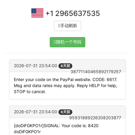
+1 2965637535
手动刷新
随机一个号码
2026-07-31 23:54:00
6天前
38771140465892179257
Enter your code on the PayPal website. CODE: 6617.
Msg and data rates may apply. Reply HELP for help,
STOP to cancel.
2026-07-31 23:54:00
6天前
95931889226208203877
[doDiFGKPO1r]SIGNAL: Your code is: 8420
doDiFGKPO1r