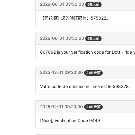
2026-06-01 03:50:00
68天前
【同花顺】您的验证码为：575022。
2026-06-01 03:50:00
68天前
807062 is your verification code for Dott - ride
2025-12-01 09:20:00
249天前
Votre code de connexion Lime est le 598378.
2025-12-01 09:20:00
249天前
[Nico], Verification Code 9449