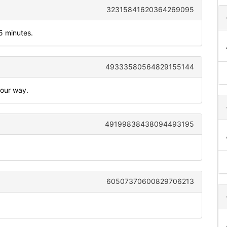
32315841620364269095
5 minutes.
49333580564829155144
your way.
49199838438094493195
60507370600829706213