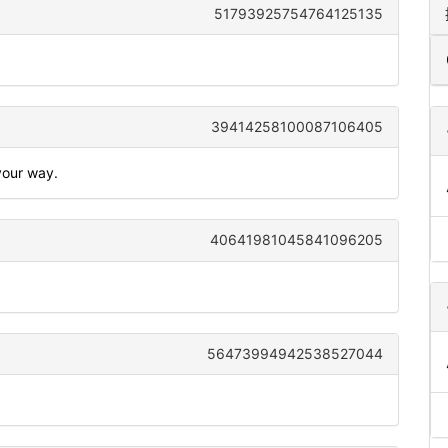
51793925754764125135
39414258100087106405
 your way.
40641981045841096205
56473994942538527044