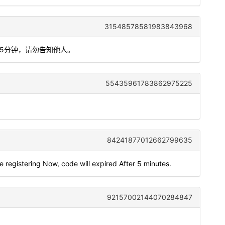
31548578581983843968
间5分钟，请勿告知他人。
55435961783862975225
84241877012662799635
e registering Now, code will expired After 5 minutes.
92157002144070284847