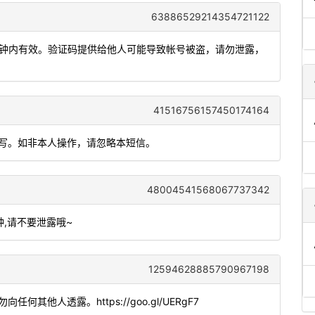
63886529214354721122
，5分钟内有效。验证码提供给他人可能导致帐号被盗，请勿泄露，
41516756157450174164
填写。如非本人操作，请忽略本短信。
48004541568067737342
分钟,请不要泄露哦~
12594628885790967198
。请勿向任何其他人透露。https://goo.gl/UERgF7