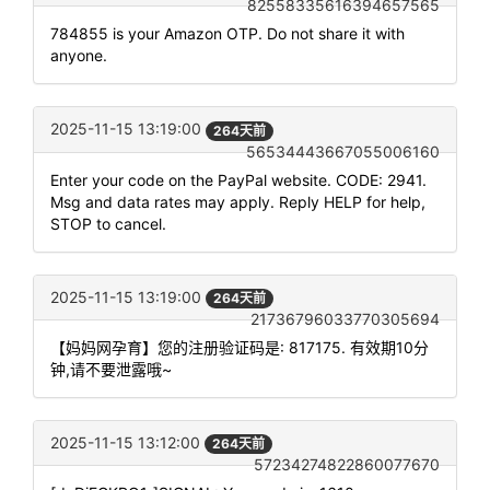
82558335616394657565
784855 is your Amazon OTP. Do not share it with
anyone.
2025-11-15 13:19:00
264天前
56534443667055006160
Enter your code on the PayPal website. CODE: 2941.
Msg and data rates may apply. Reply HELP for help,
STOP to cancel.
2025-11-15 13:19:00
264天前
21736796033770305694
【妈妈网孕育】您的注册验证码是: 817175. 有效期10分
钟,请不要泄露哦~
2025-11-15 13:12:00
264天前
57234274822860077670