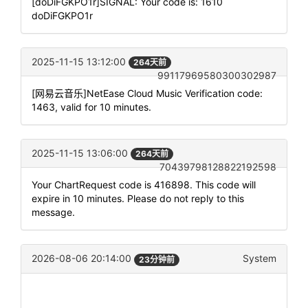
[doDiFGKPO1r]SIGNAL: Your code is: 1610
doDiFGKPO1r
2025-11-15 13:12:00
264天前
99117969580300302987
[网易云音乐]NetEase Cloud Music Verification code:
1463, valid for 10 minutes.
2025-11-15 13:06:00
264天前
70439798128822192598
Your ChartRequest code is 416898. This code will
expire in 10 minutes. Please do not reply to this
message.
2026-08-06 20:14:00
System
23分钟前