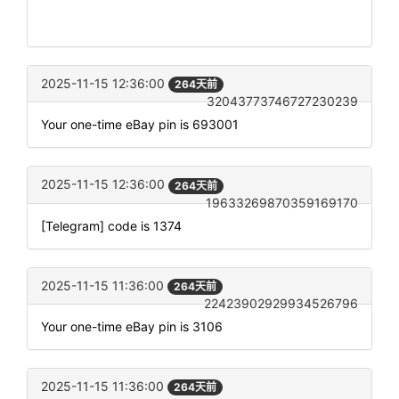
2025-11-15 12:36:00
264天前
32043773746727230239
Your one-time eBay pin is 693001
2025-11-15 12:36:00
264天前
19633269870359169170
[Telegram] code is 1374
2025-11-15 11:36:00
264天前
22423902929934526796
Your one-time eBay pin is 3106
2025-11-15 11:36:00
264天前