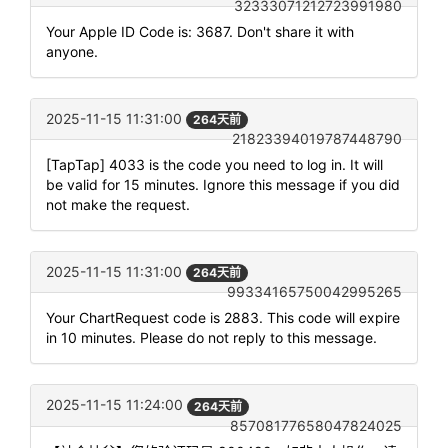
32333071212723991980
Your Apple ID Code is: 3687. Don't share it with
anyone.
2025-11-15 11:31:00
264天前
21823394019787448790
[TapTap] 4033 is the code you need to log in. It will
be valid for 15 minutes. Ignore this message if you did
not make the request.
2025-11-15 11:31:00
264天前
99334165750042995265
Your ChartRequest code is 2883. This code will expire
in 10 minutes. Please do not reply to this message.
2025-11-15 11:24:00
264天前
85708177658047824025