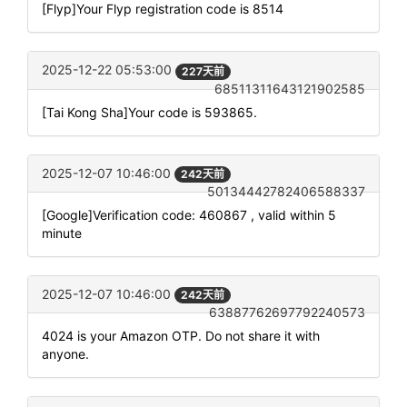
[Flyp]Your Flyp registration code is 8514
2025-12-22 05:53:00
227天前
68511311643121902585
[Tai Kong Sha]Your code is 593865.
2025-12-07 10:46:00
242天前
50134442782406588337
[Google]Verification code: 460867 , valid within 5
minute
2025-12-07 10:46:00
242天前
63887762697792240573
4024 is your Amazon OTP. Do not share it with
anyone.