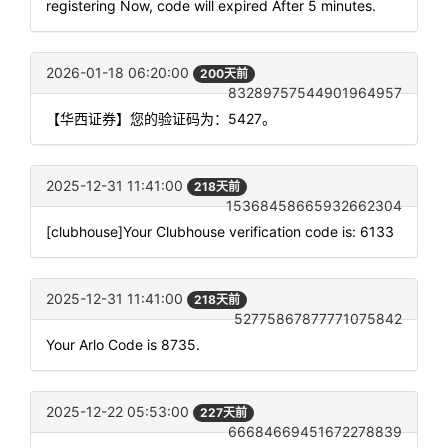
registering Now, code will expired After 5 minutes.
2026-01-18 06:20:00
200天前
83289757544901964957
【华西证券】您的验证码为：5427。
2025-12-31 11:41:00
218天前
15368458665932662304
[clubhouse]Your Clubhouse verification code is: 6133
2025-12-31 11:41:00
218天前
52775867877771075842
Your Arlo Code is 8735.
2025-12-22 05:53:00
227天前
66684669451672278839