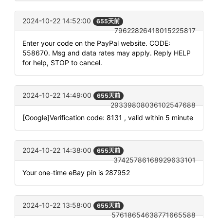
2024-10-22 14:52:00
655天前
79622826418015225817
Enter your code on the PayPal website. CODE:
558670. Msg and data rates may apply. Reply HELP
for help, STOP to cancel.
2024-10-22 14:49:00
655天前
29339808036102547688
[Google]Verification code: 8131 , valid within 5 minute
2024-10-22 14:38:00
655天前
37425786168929633101
Your one-time eBay pin is 287952
2024-10-22 13:58:00
655天前
57618654638771665588