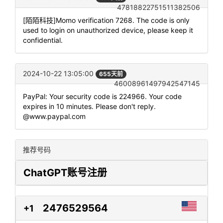
47818822751511382506
[陌陌科技]Momo verification 7268. The code is only
used to login on unauthorized device, please keep it
confidential.
2024-10-22 13:05:00
655天前
46008961497942547145
PayPal: Your security code is 224966. Your code
expires in 10 minutes. Please don't reply.
@www.paypal.com
推荐号码
ChatGPT账号注册
2476529564
+1