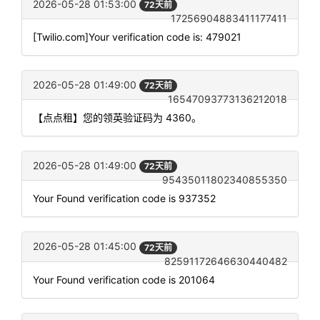
2026-05-28 01:53:00
72天前
17256904883411177411
[Twilio.com]Your verification code is: 479021
2026-05-28 01:49:00
72天前
16547093773136212018
【点点租】您的领英验证码为 4360。
2026-05-28 01:49:00
72天前
95435011802340855350
Your Found verification code is 937352
2026-05-28 01:45:00
72天前
82591172646630440482
Your Found verification code is 201064