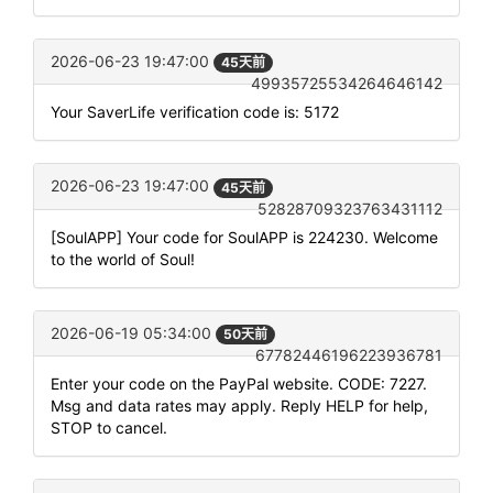
2026-06-23 19:47:00
45天前
49935725534264646142
Your SaverLife verification code is: 5172
2026-06-23 19:47:00
45天前
52828709323763431112
[SoulAPP] Your code for SoulAPP is 224230. Welcome
to the world of Soul!
2026-06-19 05:34:00
50天前
67782446196223936781
Enter your code on the PayPal website. CODE: 7227.
Msg and data rates may apply. Reply HELP for help,
STOP to cancel.