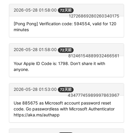
2026-05-28 01:58:00
72天前
12726869280260340175
[Pong Pong] Verification code: 594554, valid for 120
minutes
2026-05-28 01:58:00
72天前
81246154889932466561
Your Apple ID Code is: 1798. Don't share it with
anyone.
2026-05-28 01:53:00
72天前
43477745989997863967
Use 885675 as Microsoft account password reset
code. Go passwordless with Microsoft Authenticator
https://aka.ms/authapp