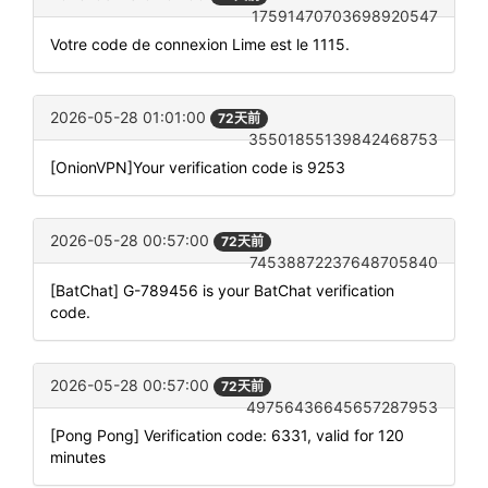
17591470703698920547
Votre code de connexion Lime est le 1115.
2026-05-28 01:01:00
72天前
35501855139842468753
[OnionVPN]Your verification code is 9253
2026-05-28 00:57:00
72天前
74538872237648705840
[BatChat] G-789456 is your BatChat verification
code.
2026-05-28 00:57:00
72天前
49756436645657287953
[Pong Pong] Verification code: 6331, valid for 120
minutes