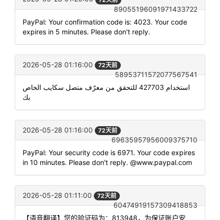
89055196091971433722
PayPal: Your confirmation code is: 4023. Your code
expires in 5 minutes. Please don't reply.
2026-05-28 01:16:00
72天前
58953711572077567541
استخدام 427703 للتحقق من معرّف متصل سكايب الخاص
بك
2026-05-28 01:16:00
72天前
69635957956009375710
PayPal: Your security code is 6971. Your code expires
in 10 minutes. Please don't reply. @www.paypal.com
2026-05-28 01:11:00
72天前
60474919157309418853
【语音翻译】您的验证码为：813948，为保证账户安