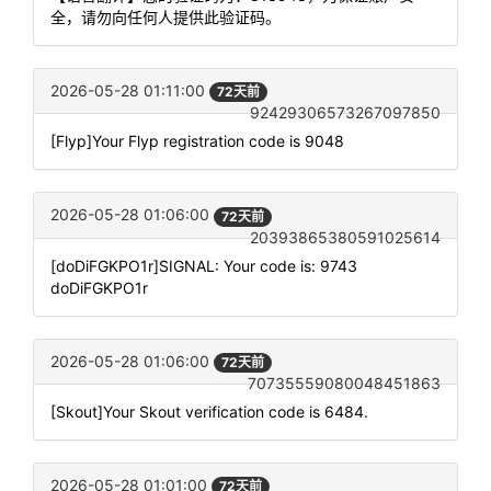
全，请勿向任何人提供此验证码。
2026-05-28 01:11:00
72天前
92429306573267097850
[Flyp]Your Flyp registration code is 9048
2026-05-28 01:06:00
72天前
20393865380591025614
[doDiFGKPO1r]SIGNAL: Your code is: 9743
doDiFGKPO1r
2026-05-28 01:06:00
72天前
70735559080048451863
[Skout]Your Skout verification code is 6484.
2026-05-28 01:01:00
72天前