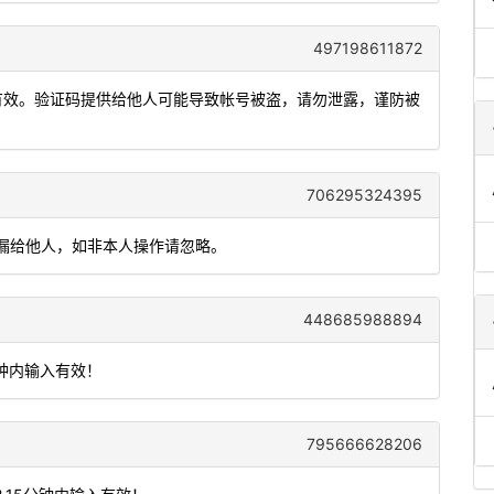
497198611872
钟内有效。验证码提供给他人可能导致帐号被盗，请勿泄露，谨防被
706295324395
勿泄漏给他人，如非本人操作请忽略。
448685988894
分钟内输入有效！
795666628206