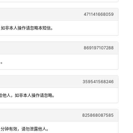
471141668059
效。如非本人操作请忽略本短信。
869197107288
）。
359541568246
泄漏给他人，如非本人操作请忽略。
825868087585
5 分钟有效，请勿泄露他人。