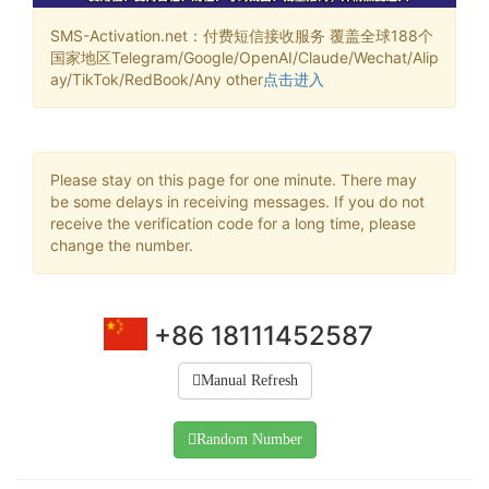
SMS-Activation.net：付费短信接收服务 覆盖全球188个
国家地区Telegram/Google/OpenAI/Claude/Wechat/Alip
ay/TikTok/RedBook/Any other
点击进入
Please stay on this page for one minute. There may
be some delays in receiving messages. If you do not
receive the verification code for a long time, please
change the number.
+86 18111452587
Manual Refresh
Random Number