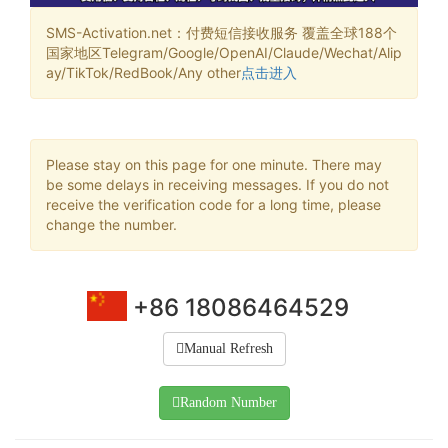
SMS-Activation.net：付费短信接收服务 覆盖全球188个
国家地区Telegram/Google/OpenAI/Claude/Wechat/Alip
ay/TikTok/RedBook/Any other
点击进入
Please stay on this page for one minute. There may
be some delays in receiving messages. If you do not
receive the verification code for a long time, please
change the number.
+86 18086464529
Manual Refresh
Random Number