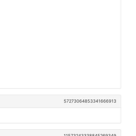
57273064853341666913
11573243338845269349