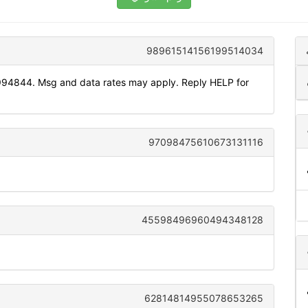
98961514156199514034
994844. Msg and data rates may apply. Reply HELP for
97098475610673131116
45598496960494348128
62814814955078653265