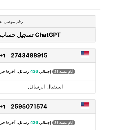
رقم موصى به
تسجيل حساب ChatGPT
2743488915
+1
رسائل، آخرها في
إجمالي
436
21 أيام مضت
استقبال الرسائل
2595071574
+1
رسائل، آخرها في
إجمالي
426
31 أيام مضت