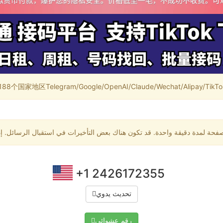
家地区Telegram/Google/OpenAI/Claude/Wechat/Alipay/TikTok/
+1 2426172355
تحديث يدوي
رقم عشوائي