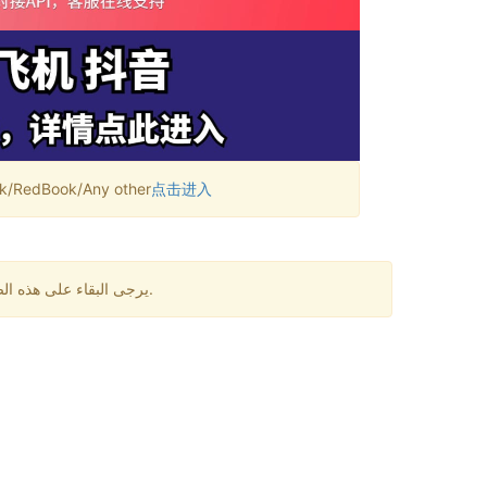
RedBook/Any other
点击进入
يرجى البقاء على هذه الصفحة لمدة دقيقة واحدة. قد تكون هناك بعض التأخيرات في استقبال الرسائل. إذا لم تتلقى رمز التحقق لفترة طويلة، يرجى تغيير الرقم.