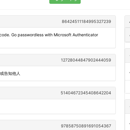
86424511184995327239
code. Go passwordless with Microsoft Authenticator
12728044847902444059
发或告知他人
51404672345408642204
97858750891691054367