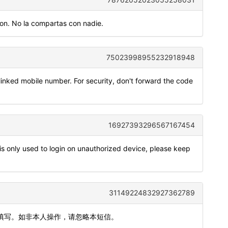
n. No la compartas con nadie.
75023998955232918948
inked mobile number. For security, don't forward the code
16927393296567167454
only used to login on unauthorized device, please keep
31149224832927362789
内填写。如非本人操作，请忽略本短信。