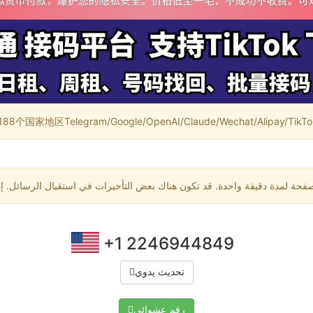
家地区Telegram/Google/OpenAI/Claude/Wechat/Alipay/TikTok/
+1 2246944849
تحديث يدوي
رقم عشوائي