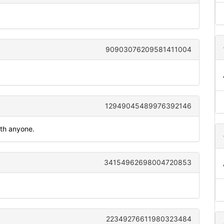
90903076209581411004
12949045489976392146
ith anyone.
34154962698004720853
22349276611980323484