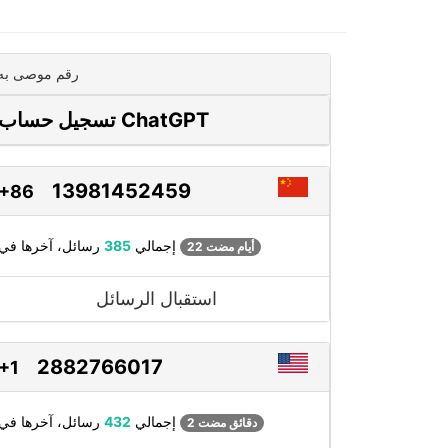
رقم موصى به
تسجيل حساب ChatGPT
13981452459
+86
رسائل، آخرها في
إجمالي
385
22 أيام مضت
استقبال الرسائل
2882766017
+1
رسائل، آخرها في
إجمالي
432
2 دقائق مضت