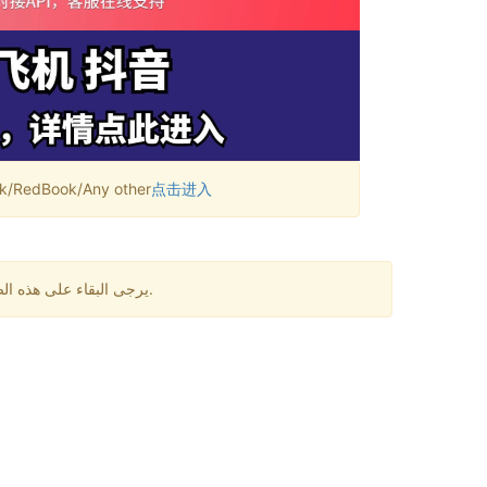
RedBook/Any other
点击进入
يرجى البقاء على هذه الصفحة لمدة دقيقة واحدة. قد تكون هناك بعض التأخيرات في استقبال الرسائل. إذا لم تتلقى رمز التحقق لفترة طويلة، يرجى تغيير الرقم.