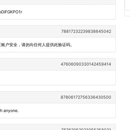
doDiFGKPO1r
78817232239838645042
为保证账户安全，请勿向任何人提供此验证码。
47606090330142459414
87806172756336430500
th anyone.
78762052023055258031