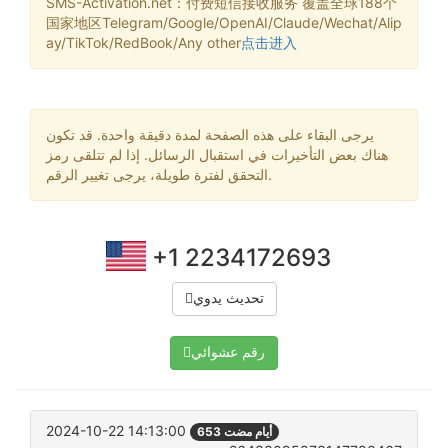
SMS-Activation.net：付费短信接收服务 覆盖全球188个
国家地区Telegram/Google/OpenAI/Claude/Wechat/Alip
ay/TikTok/RedBook/Any other
点击进入
يرجى البقاء على هذه الصفحة لمدة دقيقة واحدة. قد تكون
هناك بعض التأخيرات في استقبال الرسائل. إذا لم تتلقى رمز
التحقق لفترة طويلة، يرجى تغيير الرقم.
+1 2234172693
تحديث يدوي
رقم عشوائي
2024-10-22 14:13:00
653 أيام مضت