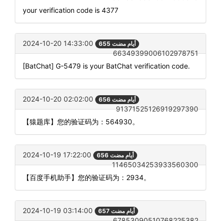
your verification code is 4377
2024-10-20 14:33:00
655 أيام مضت
66349399006102978751
[BatChat] G-5479 is your BatChat verification code.
2024-10-20 02:02:00
656 أيام مضت
91371525126919297390
【猿题库】您的验证码为：564930。
2024-10-19 17:22:00
656 أيام مضت
11465034253933560300
【百度手机助手】您的验证码为：2934。
2024-10-19 03:14:00
657 أيام مضت
67853090510768225382