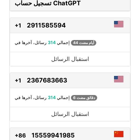
تسجيل حساب ChatGPT
2911585594
+1
رسائل، آخرها في
إجمالي
314
44 أيام مضت
استقبال الرسائل
2367683663
+1
رسائل، آخرها في
إجمالي
314
6 دقائق مضت
استقبال الرسائل
15559941985
+86