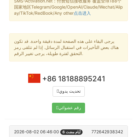
SMS-Activation.net：付费短信接收服务 覆盖全球188个
国家地区Telegram/Google/OpenAI/Claude/Wechat/Alip
ay/TikTok/RedBook/Any other
点击进入
يرجى البقاء على هذه الصفحة لمدة دقيقة واحدة. قد تكون
هناك بعض التأخيرات في استقبال الرسائل. إذا لم تتلقى رمز
التحقق لفترة طويلة، يرجى تغيير الرقم.
+86 18188895241
تحديث يدوي
رقم عشوائي
2026-08-02 06:46:00
772642938342
6 أيام مضت