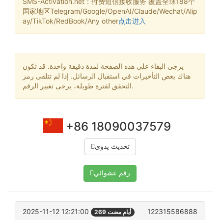
SMS-Activation.net：付费短信接收服务 覆盖全球188个
国家地区Telegram/Google/OpenAI/Claude/Wechat/Alip
ay/TikTok/RedBook/Any other
点击进入
يرجى البقاء على هذه الصفحة لمدة دقيقة واحدة. قد تكون
هناك بعض التأخيرات في استقبال الرسائل. إذا لم تتلقى رمز
التحقق لفترة طويلة، يرجى تغيير الرقم.
+86 18090037579
تحديث يدوي
رقم عشوائي
2025-11-12 12:21:00
122315586888
269 أيام مضت