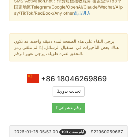
SMS-Activation.net：付费短信接收服务 覆盖全球188个
国家地区Telegram/Google/OpenAI/Claude/Wechat/Alip
ay/TikTok/RedBook/Any other
点击进入
يرجى البقاء على هذه الصفحة لمدة دقيقة واحدة. قد تكون
هناك بعض التأخيرات في استقبال الرسائل. إذا لم تتلقى رمز
التحقق لفترة طويلة، يرجى تغيير الرقم.
+86 18046269869
تحديث يدوي
رقم عشوائي
2026-01-28 05:52:00
922960059667
193 أيام مضت