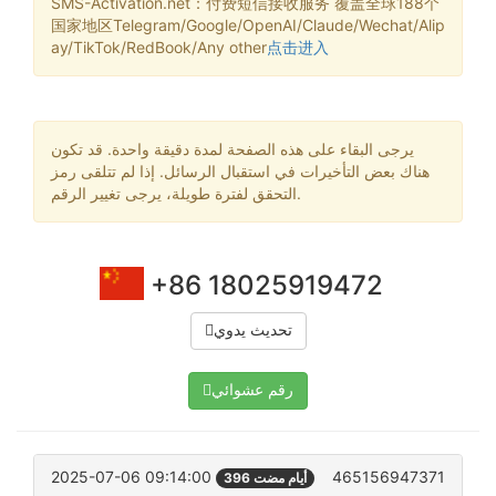
SMS-Activation.net：付费短信接收服务 覆盖全球188个
国家地区Telegram/Google/OpenAI/Claude/Wechat/Alip
ay/TikTok/RedBook/Any other
点击进入
يرجى البقاء على هذه الصفحة لمدة دقيقة واحدة. قد تكون
هناك بعض التأخيرات في استقبال الرسائل. إذا لم تتلقى رمز
التحقق لفترة طويلة، يرجى تغيير الرقم.
+86 18025919472
تحديث يدوي
رقم عشوائي
2025-07-06 09:14:00
465156947371
396 أيام مضت