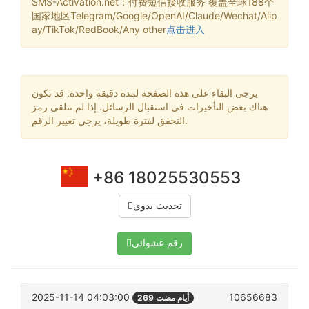
SMS-Activation.net：付费短信接收服务 覆盖全球188个
国家地区Telegram/Google/OpenAI/Claude/Wechat/Alip
ay/TikTok/RedBook/Any other
点击进入
يرجى البقاء على هذه الصفحة لمدة دقيقة واحدة. قد تكون
هناك بعض التأخيرات في استقبال الرسائل. إذا لم تتلقى رمز
التحقق لفترة طويلة، يرجى تغيير الرقم.
+86 18025530553
تحديث يدوي
رقم عشوائي
2025-11-14 04:03:00
10656683
269 أيام مضت