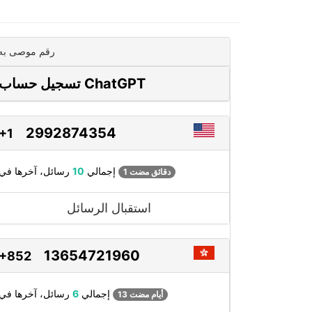
رقم موصى به
تسجيل حساب ChatGPT
2992874354
+1
رسائل، آخرها في
إجمالي
10
1 دقائق مضت
استقبال الرسائل
13654721960
+852
رسائل، آخرها في
إجمالي
6
13 أيام مضت