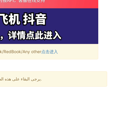
RedBook/Any other
点击进入
يرجى البقاء على هذه الصفحة لمدة دقيقة واحدة. قد تكون هناك بعض التأخيرات في استقبال الرسائل. إذا لم تتلقى رمز التحقق لفترة طويلة، يرجى تغيير الرقم.