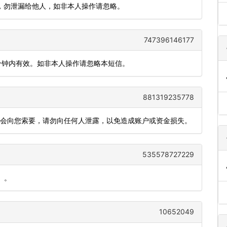
 分钟，勿泄漏给他人，如非本人操作请忽略。
747396146177
5分钟内有效。如非本人操作请忽略本短信。
881319235778
不会向您索要，请勿向任何人泄露，以免造成账户或资金损失。
535578727229
）。
10652049