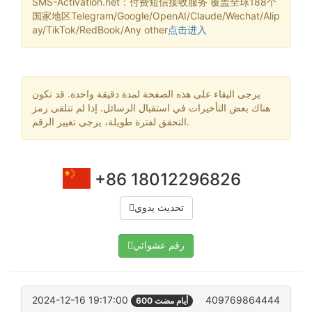
SMS-Activation.net：付费短信接收服务 覆盖全球188个
国家地区Telegram/Google/OpenAI/Claude/Wechat/Alip
ay/TikTok/RedBook/Any other
点击进入
يرجى البقاء على هذه الصفحة لمدة دقيقة واحدة. قد تكون
هناك بعض التأخيرات في استقبال الرسائل. إذا لم تتلقى رمز
التحقق لفترة طويلة، يرجى تغيير الرقم.
+86 18012296826
تحديث يدوي
رقم عشوائي
2024-12-16 19:17:00
409769864444
600 أيام مضت