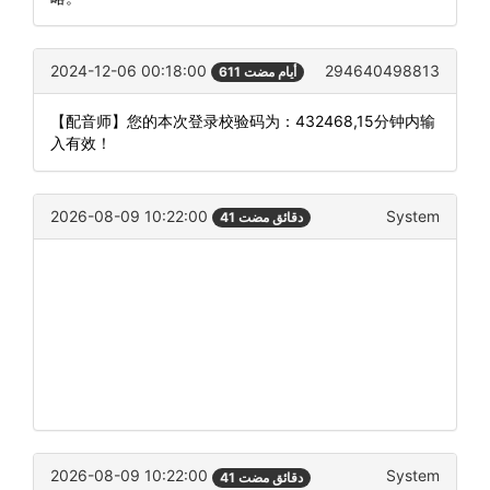
2024-12-06 00:18:00
294640498813
611 أيام مضت
【配音师】您的本次登录校验码为：432468,15分钟内输
入有效！
2026-08-09 10:22:00
System
41 دقائق مضت
2026-08-09 10:22:00
System
41 دقائق مضت