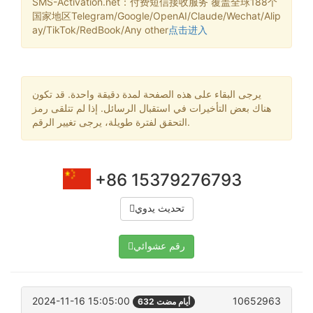
SMS-Activation.net：付费短信接收服务 覆盖全球188个
国家地区Telegram/Google/OpenAI/Claude/Wechat/Alip
ay/TikTok/RedBook/Any other
点击进入
يرجى البقاء على هذه الصفحة لمدة دقيقة واحدة. قد تكون
هناك بعض التأخيرات في استقبال الرسائل. إذا لم تتلقى رمز
التحقق لفترة طويلة، يرجى تغيير الرقم.
+86 15379276793
تحديث يدوي
رقم عشوائي
2024-11-16 15:05:00
10652963
632 أيام مضت