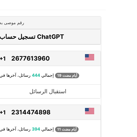
رقم موصى به
تسجيل حساب ChatGPT
2677613960
+1
رسائل، آخرها في
إجمالي
444
19 أيام مضت
استقبال الرسائل
2314474898
+1
رسائل، آخرها في
إجمالي
394
11 أيام مضت