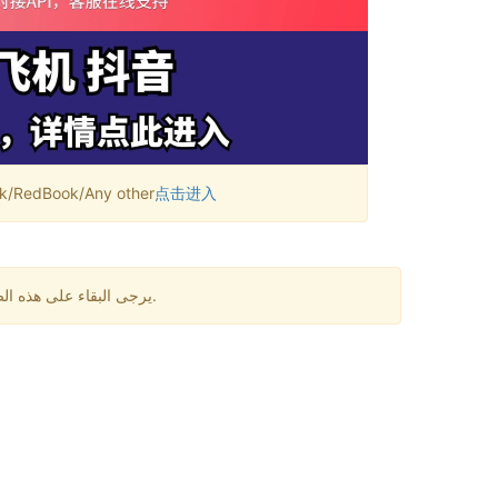
RedBook/Any other
点击进入
يرجى البقاء على هذه الصفحة لمدة دقيقة واحدة. قد تكون هناك بعض التأخيرات في استقبال الرسائل. إذا لم تتلقى رمز التحقق لفترة طويلة، يرجى تغيير الرقم.