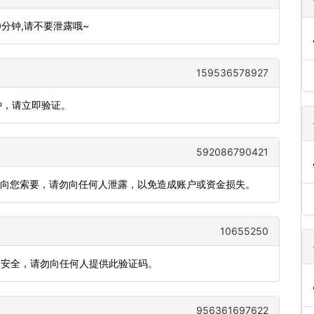
10分钟,请不要泄露哦~
159536578927
钟，请立即验证。
592086790421
会向您索要，请勿向任何人泄露，以免造成账户或资金损失。
10655250
账户安全，请勿向任何人提供此验证码。
956361697622